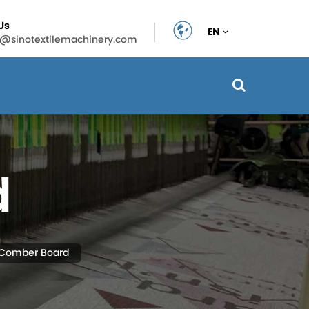
Us
EN
n@sinotextilemachinery.com
d
Comber Board