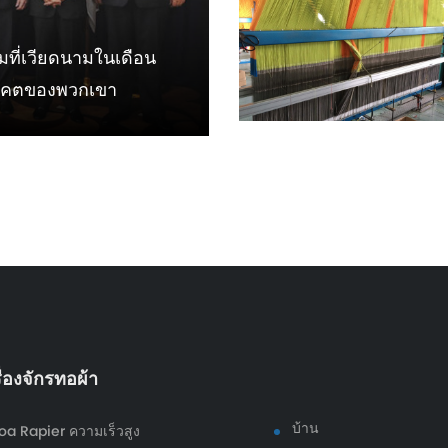
ที่เวียดนามในเดือน
นาคตของพวกเขา
ื่องจักรทอผ้า
บ้าน
oa Rapier ความเร็วสูง