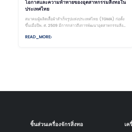
โอกาสและความท้าทายของอุตสาหกรรมสิ่งทอใน
ประเทศไทย
สมาคมผู้ผลิตเสื้อผ้าสำเร็จรูปแห่งประเทศไทย (TGMA) ก่อตั้ง
ขึ้นเมื่อปีพ. ศ. 2509 มีการกล่าวถึงการพัฒนาอุตสาหกรรมสิ่ง
ทอของไทยในช่วง 50 ปีที่ผ่านมาทีจีเอ็มเอเห็นว่าเกือบทั้งหมด
READ_MORE
...
ชิ้นส่วนเครื่องจักรสิ่งทอ
เคร