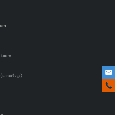
Loom
d Loom

(ความเร็วสูง)
