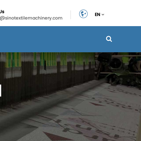
Us
EN
n@sinotextilemachinery.com
ม