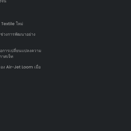
งจีน
 Textile ใหม่
ู่ช่วงการพัฒนาอย่าง
ลต่อการเปลี่ยนแปลงความ
กาศเจ็ท
อง Air-Jet Loom เมื่อ