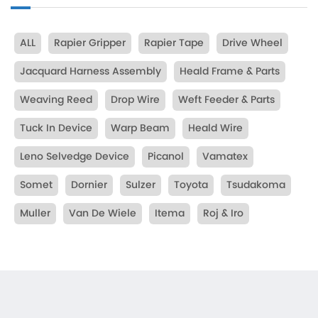
ALL
Rapier Gripper
Rapier Tape
Drive Wheel
Jacquard Harness Assembly
Heald Frame & Parts
Weaving Reed
Drop Wire
Weft Feeder & Parts
Tuck In Device
Warp Beam
Heald Wire
Leno Selvedge Device
Picanol
Vamatex
Somet
Dornier
Sulzer
Toyota
Tsudakoma
Muller
Van De Wiele
Itema
Roj & Iro