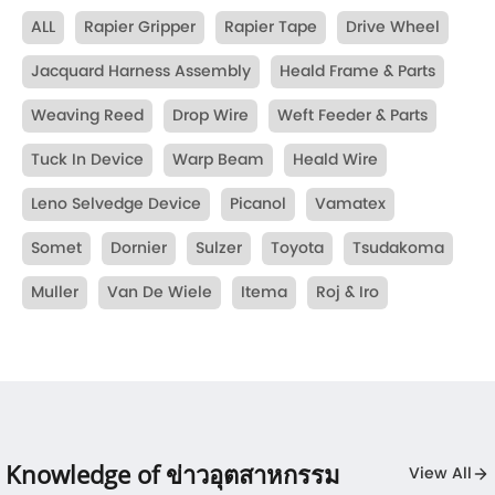
ALL
Rapier Gripper
Rapier Tape
Drive Wheel
Jacquard Harness Assembly
Heald Frame & Parts
Weaving Reed
Drop Wire
Weft Feeder & Parts
Tuck In Device
Warp Beam
Heald Wire
Leno Selvedge Device
Picanol
Vamatex
Somet
Dornier
Sulzer
Toyota
Tsudakoma
Muller
Van De Wiele
Itema
Roj & Iro
Knowledge of ข่าวอุตสาหกรรม
View All