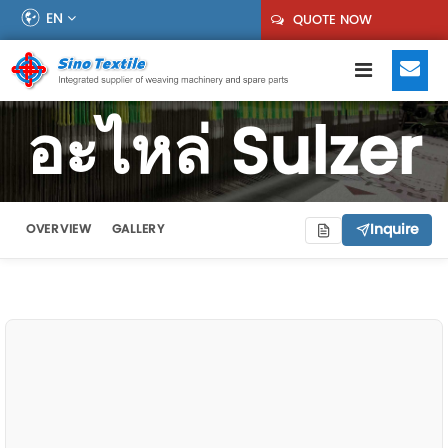
EN
QUOTE NOW
อะไหล่ Sulzer
Inquire
OVERVIEW
GALLERY