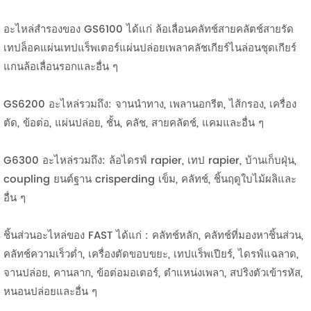
อะไหล่สำรองของ GS6100 ได้แก่ ล้อเลื่อนคลัทช์สายคลัตช์สายรัด
เทปล็อคแผ่นเทปแร็พเตอร์แผ่นปล่อยเพลาคลัชเกียร์ไนล่อนชุดเกียร์
แกนล้อเลื่อนรอกและอื่น ๆ
GS6200 อะไหล่รวมถึง: จานนำทาง, เพลานอกรีต, ไส้กรอง, เครื่อง
ตัด, ข้อต่อ, แผ่นปล่อย, ชั้น, คลัช, สายคลัตช์, แคมและอื่น ๆ
G6300 อะไหล่รวมถึง: ล้อไดรฟ์ rapier, เทป rapier, บ้านเก็บฝุ่น,
coupling ยนต์ฐาน crisperding เข็ม, คลัทช์, ชิ้นฤดูใบไม้ผลิและ
อื่น ๆ
ชิ้นส่วนอะไหล่ของ FAST ได้แก่ : คลัทช์หลัก, คลัทช์ที่มองหาชิ้นส่วน,
คลัทช์ความเร็วต่ำ, เครื่องตัดขอบขยะ, เทปแร็พเปียร์, ไดรฟ์แฉลาด,
จานปล่อย, คานลาก, ข้อต่อมอเตอร์, ตำแหน่งเพลา, สปริงตัวเข้ารหัส,
หนอนปล่อยและอื่น ๆ