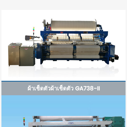
ผ้าเช็ดตัวผ้าเช็ดตัว GA738-II