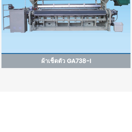
ผ้าเช็ดตัว GA738-I