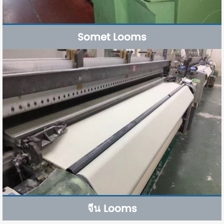
Somet Looms
จีน Looms