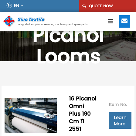
EN
QUOTE NOW
Picanol
Looms
16 Picanol
ltem No.
Omni
Plus 190
Learn
Cm ปี
More
2551